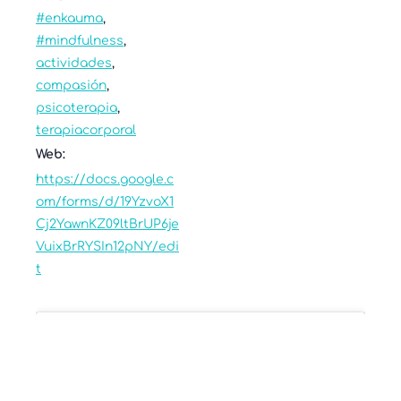
#enkauma
,
#mindfulness
,
actividades
,
compasión
,
psicoterapia
,
terapiacorporal
Web:
https://docs.google.c
om/forms/d/19YzvoX1
Cj2YawnKZ09ltBrUP6je
VuixBrRYSIn12pNY/edi
t