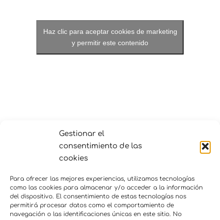
Haz clic para aceptar cookies de marketing
y permitir este contenido
Gestionar el
LOCAL
consentimiento de las
enkauma
cookies
Av. Corona de Aragón 41
Puerto de Sagunto
,
Valencia
465200
España
+
Para ofrecer las mejores experiencias, utilizamos tecnologías
como las cookies para almacenar y/o acceder a la información
Google Map
del dispositivo. El consentimiento de estas tecnologías nos
permitirá procesar datos como el comportamiento de
navegación o las identificaciones únicas en este sitio. No
Profundización en
Profundización en