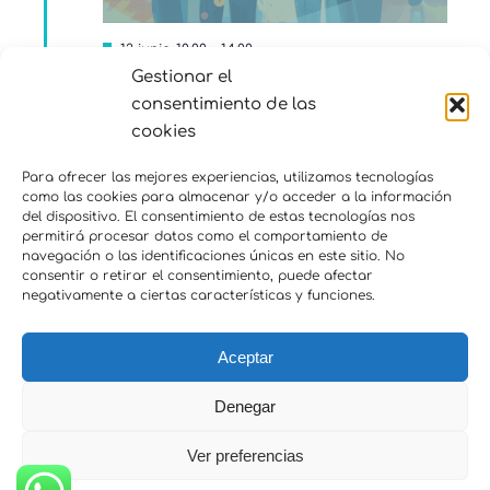
Destacado
13 junio-10:00
-
14:00
Gestionar el
PREVENCIÓN DE RIESGOS
consentimiento de las
VERBALES: Una jornada para
aprender a comunicarnos mejor en
cookies
entornos personales y digitales
Para ofrecer las mejores experiencias, utilizamos tecnologías
enkauma
Av. Corona de Aragón 41, Puerto de
como las cookies para almacenar y/o acceder a la información
Sagunto
del dispositivo. El consentimiento de estas tecnologías nos
permitirá procesar datos como el comportamiento de
55€
navegación o las identificaciones únicas en este sitio. No
consentir o retirar el consentimiento, puede afectar
negativamente a ciertas características y funciones.
Aceptar
Denegar
Ver preferencias
© 2026 enkauma.com -
Política de privacidad
-
Política de