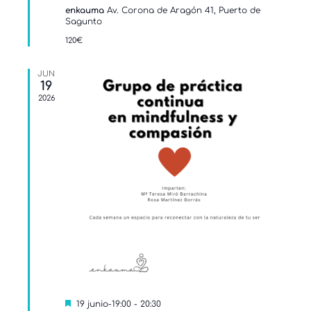
enkauma
Av. Corona de Aragón 41, Puerto de
Sagunto
120€
JUN
19
2026
Destacado
19 junio-19:00
-
20:30