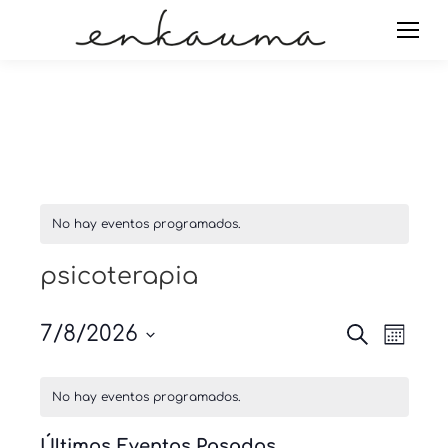
No hay eventos programados.
psicoterapia
Navegac
Nave
7/8/2026
Buscar
Mes
de
de
Seleccionar
Calendario
vista
búsque
fecha.
No hay eventos programados.
de
de
y
Even
Eventos
vistas
Últimos Eventos Pasados