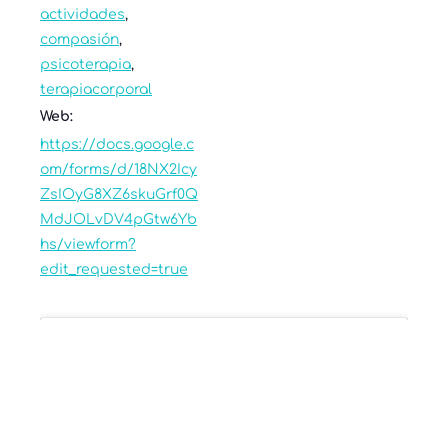
actividades
,
compasión
,
psicoterapia
,
terapiacorporal
Web:
https://docs.google.c
om/forms/d/18NX2Icy
ZsIOyG8XZ6skuGrf0Q
MdJOLvDV4pGtw6Yb
hs/viewform?
edit_requested=true