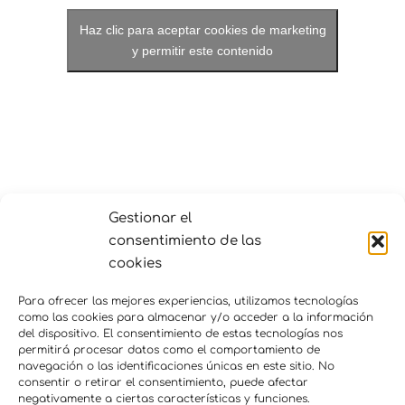
Haz clic para aceptar cookies de marketing
y permitir este contenido
Gestionar el
LOCAL
consentimiento de las
enkauma
cookies
Av. Corona de Aragón 41
Puerto de Sagunto
,
Valencia
465200
España
+
Para ofrecer las mejores experiencias, utilizamos tecnologías
como las cookies para almacenar y/o acceder a la información
Google Map
del dispositivo. El consentimiento de estas tecnologías nos
permitirá procesar datos como el comportamiento de
navegación o las identificaciones únicas en este sitio. No
Comenzar a practicar
Comenzar a practicar
consentir o retirar el consentimiento, puede afectar
mindfulness – Grupo de
mindfulness – Grupo de
negativamente a ciertas características y funciones.