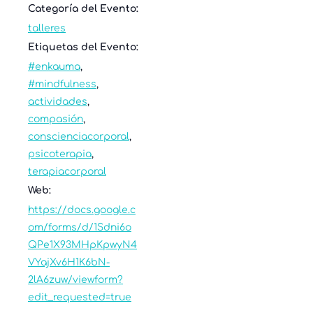
Categoría del Evento:
talleres
Etiquetas del Evento:
#enkauma
,
#mindfulness
,
actividades
,
compasión
,
conscienciacorporal
,
psicoterapia
,
terapiacorporal
Web:
https://docs.google.c
om/forms/d/1Sdni6o
QPe1X93MHpKpwyN4
VYajXv6H1K6bN-
2lA6zuw/viewform?
edit_requested=true