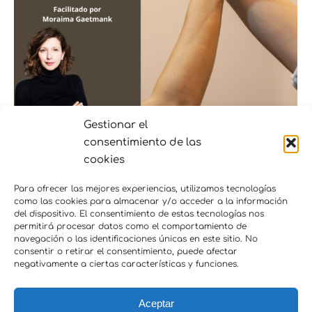
Gestionar el
consentimiento de las
Contact Improvisation
cookies
Por
nuria
8 de enero de 2024
Para ofrecer las mejores experiencias, utilizamos tecnologías
El cuerpo como conexión contigo y
como las cookies para almacenar y/o acceder a la información
del dispositivo. El consentimiento de estas tecnologías nos
continuo autoconocimiento El objetivo
permitirá procesar datos como el comportamiento de
desarrollar la confianza, le escucha no
navegación o las identificaciones únicas en este sitio. No
verbal, la responsabilidad y la presencia
consentir o retirar el consentimiento, puede afectar
negativamente a ciertas características y funciones.
total en el momento. Poder enfrentarte a
lo desconocido y…
Aceptar