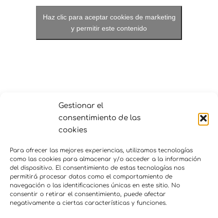
Haz clic para aceptar cookies de marketing
y permitir este contenido
Gestionar el
consentimiento de las
LOCAL
cookies
enkauma
Av. Corona de Aragón 41
Para ofrecer las mejores experiencias, utilizamos tecnologías
como las cookies para almacenar y/o acceder a la información
Puerto de Sagunto
,
Valencia
465200
España
+
del dispositivo. El consentimiento de estas tecnologías nos
Google Map
permitirá procesar datos como el comportamiento de
navegación o las identificaciones únicas en este sitio. No
consentir o retirar el consentimiento, puede afectar
Test taller de
Consciencia corporal – 8
negativamente a ciertas características y funciones.
mindfulness
noviembre